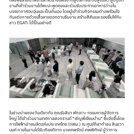
หลังพิธีสรงน้ำพระและรดน้ำขอพรจากผู้บริหารระดับสูงแล้ว ผู้ปฏิบัติ
งานที่เข้าร่วมงานได้พบปะพูดคุยและร่วมรับประทานอาหารว่างใน
บรรยากาศอบอุ่นและเป็นกันเอง โดยผู้เข้าร่วมกิจกรรมต่างพร้อมใจ
กันแต่งกายด้วยเสื้อลายดอกตามธีมงาน สร้างสีสันและรอยยิ้มให้กับ
ชาว EGATi ได้เป็นอย่างดี
ในช่วงบ่ายของวันเดียวกัน คุณรังสิมา พักเกาะ กรรมการผู้จัดการ
ใหญ่ ได้เข้าร่วมงานเทศกาลสงกรานต์ “เชิญพี่เยี่ยมบ้าน” ซึ่งจัดขึ้นโดย
การไฟฟ้าฝ่ายผลิตแห่งประเทศไทย (กฟผ.) ณ ศูนย์กีฬากำธน สินธวา
นนท์ ภายในงานได้รับเกียรติจาก นายเทพรัตน์ เทพพิทักษ์ ผู้ว่าการ