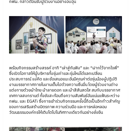
กฟผ. กล่าวต้อนรับผู้ร่วมงานอย่างอบอุ่น
พร้อมกิจกรรมสร้างสรรค์ อาทิ “เล่าสู่กันฟัง” และ “ฝากไว้จากใจพี่”
ซึ่งเปิดโอกาสให้ผู้บริหารทั้งรุ่นเก่าและรุ่นใหม่ได้แลกเปลี่ยน
ประสบการณ์ แง่คิด และข้อเสนอแนะอันมีคุณค่าต่อรุ่นน้องผู้ปฏิบัติ
งานบรรยากาศภายในงานเต็มไปด้วยความชื่นมื่น โดยผู้ร่วมงานต่าง
แต่งกายด้วยผ้าไทย ผ้าลายดอก และผ้าสีสันสดใส สมกับบรรยากาศ
เทศกาลสงกรานต์ ทั้งยังสะท้อนถึงความสัมพันธ์อันแน่นแฟ้นระหว่าง
กฟผ. และ EGATi ซึ่งการเข้าร่วมกิจกรรมครั้งนี้ถือเป็นอีกก้าวสำคัญ
ของการเสริมสร้างมิตรภาพ ความร่วมมือ และการหล่อหลอม
วัฒนธรรมองค์กรให้เติบโตไปในทิศทางเดียวกันอย่างยั่งยืน