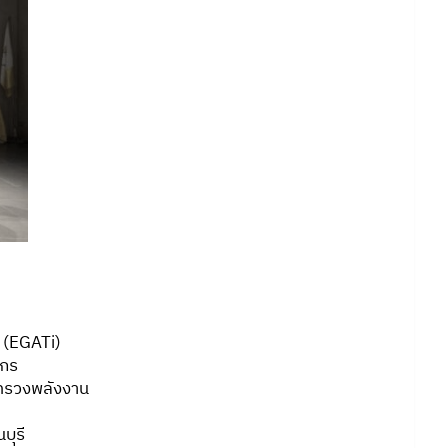
ด (EGATi)
ชกร
ะทรวงพลังงาน
บุรี