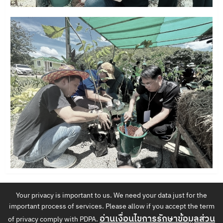
Your privacy is important to us. We need your data just for the
บริษัท กฟผ. อินเตอร์เนชั่นแนล จำกัด
important process of services. Please allow if you accept the term
53 หมู่ที่ 2 อาคาร ท.100 ชั้น 4 ถ.จรัญสนิทวงศ์ อ.บางกรวย จ.นนทบุรี
อ่านเงื่อนไขการรักษาข้อมูลส่วน
of privacy comply with PDPA.